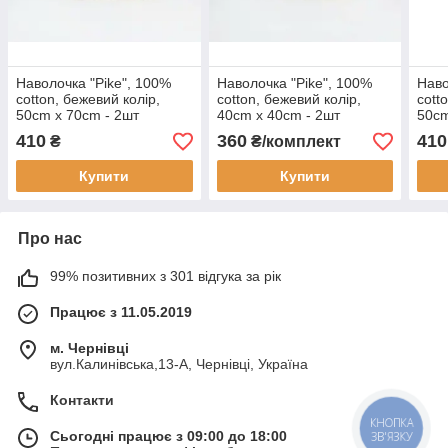
Наволочка "Pike", 100%
Наволочка "Pike", 100%
Наво
cotton, бежевий колір,
cotton, бежевий колір,
cott
50cm x 70cm - 2шт
40cm x 40cm - 2шт
50cm
410
360
410
₴
₴/комплект
Купити
Купити
Про нас
99% позитивних з 301 відгука за рік
Працює з 11.05.2019
м. Чернівці
вул.Калинівська,13-А, Чернівці, Україна
Контакти
КНОПКА
Сьогодні працює з 09:00 до 18:00
ЗВ'ЯЗКУ