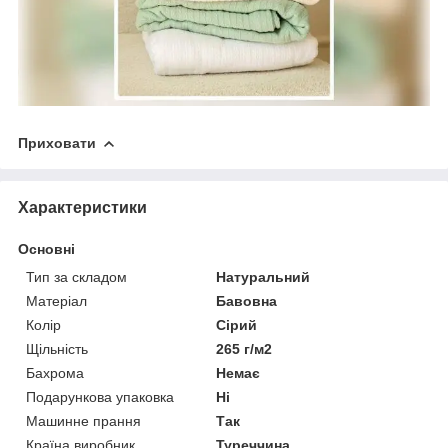
Приховати
Характеристики
Основні
Тип за складом
Натуральний
Матеріал
Бавовна
Колір
Сірий
Щільність
265 г/м2
Бахрома
Немає
Подарункова упаковка
Ні
Машинне прання
Так
Країна виробник
Туреччина