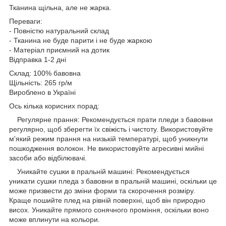
Тканина щільна, але не жарка.
Переваги:
- Повністю натуральний склад
- Тканина не буде парити і не буде жаркою
- Матеріал приємний на дотик
Відправка 1-2 дні
Склад: 100% бавовна
Щільність: 265 гр/м
Вироблено в Україні
Ось кілька корисних порад:
Регулярне прання: Рекомендується прати пледи з бавовни
регулярно, щоб зберегти їх свіжість і чистоту. Використовуйте
м'який режим прання на низькій температурі, щоб уникнути
пошкодження волокон. Не використовуйте агресивні мийні
засоби або відбілювачі.
Уникайте сушки в пральній машині: Рекомендується
уникати сушки пледа з бавовни в пральній машині, оскільки це
може призвести до зміни форми та скорочення розміру.
Краще пошийте плед на рівній поверхні, щоб він природно
висох. Уникайте прямого сонячного проміння, оскільки воно
може вплинути на кольори.