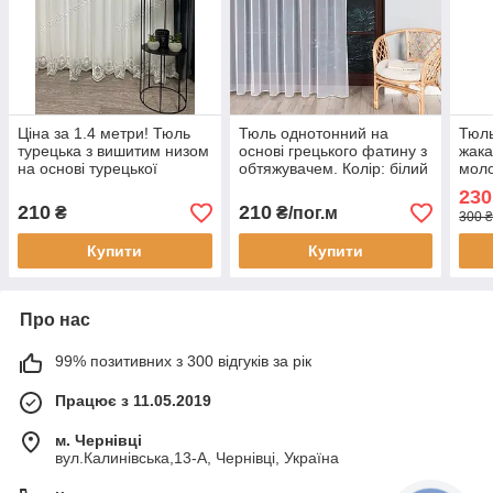
Ціна за 1.4 метри! Тюль
Тюль однотонний на
Тюль
турецька з вишитим низом
основі грецького фатину з
жака
на основі турецької
обтяжувачем. Колір: білий
мол
грецької сітки (матова).
230
Колір: сірий
210
210
₴
₴/пог.м
300 ₴
Купити
Купити
Про нас
99% позитивних з 300 відгуків за рік
Працює з 11.05.2019
м. Чернівці
вул.Калинівська,13-А, Чернівці, Україна