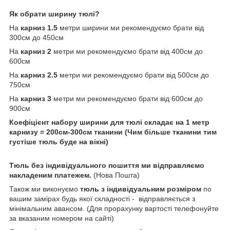
Як обрати ширину тюлі?
На
карниз 1.5
метри ширини ми рекомендуємо брати від
300см до 450см
На
карниз 2
метри ми рекомендуємо брати від 400см до
600см
На
карниз 2.5
метри ми рекомендуємо брати від 500см до
750см
На
карниз 3
метри ми рекомендуємо брати від 600см до
900см
Коефіцієнт набору ширини для тюлі складає на 1 метр
карнизу = 200см-300см тканини (Чим більше тканини тим
густіше тюль буде на вікні)
Тюль без індивідуального пошиття ми відправляємо
накладеним платежем.
(Нова Пошта)
Також ми виконуємо
тюль з індивідуальним розміром
по
вашим замірах будь якої складності -
відправляється з
мінімальним авансом. (Для прорахунку вартості телефонуйте
за вказаним номером на сайті)