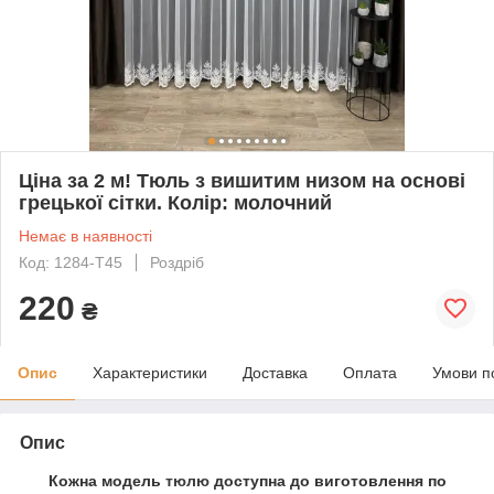
Ціна за 2 м! Тюль з вишитим низом на основі
грецької сітки. Колір: молочний
Немає в наявності
Код: 1284-Т45
Роздріб
220
₴
Опис
Характеристики
Доставка
Оплата
Умови п
Опис
Кожна модель
тюлю
доступна до виготовлення по