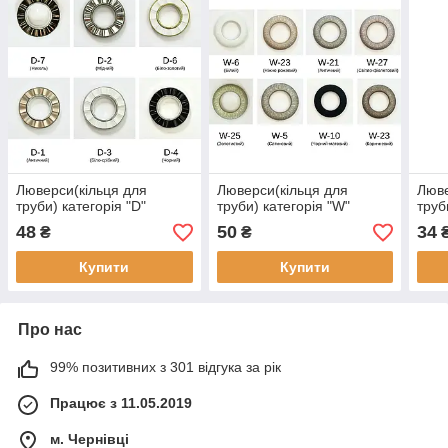
Люверси(кільця для
Люверси(кільця для
Люве
труби) категорія "D"
труби) категорія "W"
труб
48
50
34
₴
₴
Купити
Купити
Про нас
99% позитивних з 301 відгука за рік
Працює з 11.05.2019
м. Чернівці