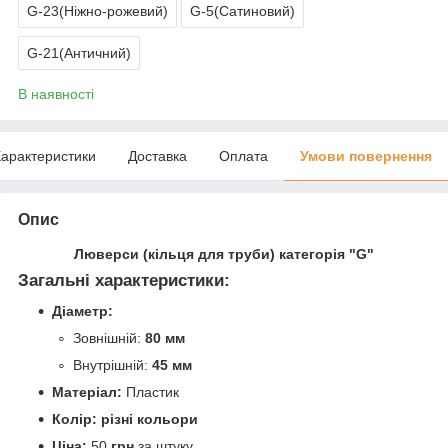
G-23(Ніжно-рожевий)
G-5(Сатиновий)
G-21(Античний)
В наявності
арактеристики
Доставка
Оплата
Умови повернення
Опис
Люверси (кільця для труби) категорія "G"
Загальні характеристики:
Діаметр:
Зовнішній:
80
мм
Внутрішній:
45 мм
Матеріал:
Пластик
Колір:
різні кольори
Ціна:
50
грн
за штуку