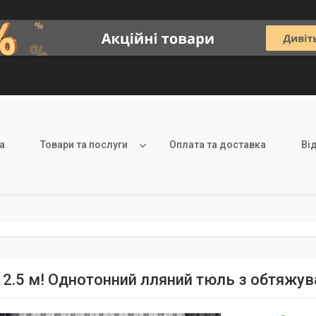
а
Товари та послуги
Оплата та доставка
Ві
а 2.5 м! Однотонний лляний тюль з обтяжува