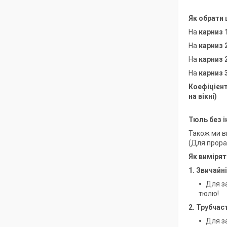
Як обрати 
На
карниз 
На
карниз 
На
карниз 
На
карниз 
Коефіцієнт
на вікні)
Тюль без 
Також ми 
(Для прора
Як виміря
1. Звичайн
Для за
тюлю!
2. Трубчас
Для за