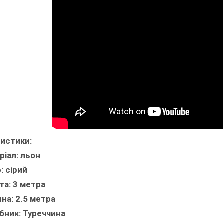
истики:
ріал:
льон
:
сірий
та:
3 метра
на:
2.5 метра
бник:
Туреччина