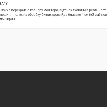
ВАГУ!
в'язку з передачею кольору монітора, відтінок тканини в реальності
 пошитті тюлю, на обробку бічних країв йде близько 4 см (±2 см) тк
по ширині.