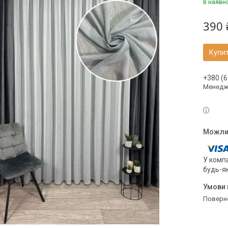
В наявн
390 
Купи
+380 (6
Менедж
У компа
будь-я
поверн