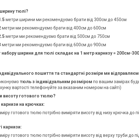
ширину тюлі?
1.5
метри ширини ми рекомендуємо брати від 300см до 450см
2
метри ми рекомендуємо брати від 400см до 600см
2.5
метри ми рекомендуємо брати від 500см до 750см
3
метри ми рекомендуємо брати від 600см до 900см
 набору ширини для тюлі складає на 1 метр карнизу = 200см-30
індивідуального пошиття та стандартні розміри ми відправляє
виконуємо
тюль з індивідуальним розміром
по вашим замірах будь
хунку вартості телефонуйте за вказаним номером на сайті)
ти висоту готового тюлю?
і карнизи на крючках:
міру готового тюлю потрібно виміряти висоту від низу крючка до пі
ті карнизи:
міру готового тюлю потрібно виміряти висоту від верху труби до пі