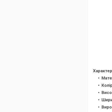
Характер
Мате
Колір
Висо
Шири
Виро