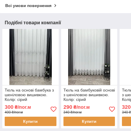
Всі умови повернення
Подібні товари компанії
Тюль на основі бамбука з
Тюль на бамбуковій основі
Тюль
шеніловою вишивкою.
з шеніловою вишивкою.
з ше
Колір: сірий
Колір: сірий
Колі
300
290
320
₴/пог.м
₴/пог.м
400 ₴/пог.м
340 ₴/пог.м
340 ₴
Купити
Купити