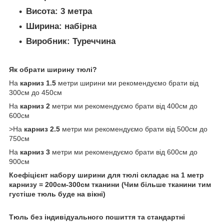
Висота:
3 метра
Ширина:
набірна
Виробник:
Туреччина
Як обрати ширину тюлі?
На
карниз 1.5
метри ширини ми рекомендуємо брати від
300см до 450см
На
карниз 2
метри ми рекомендуємо брати від 400см до
600см
>На
карниз 2.5
метри ми рекомендуємо брати від 500см до
750см
На
карниз 3
метри ми рекомендуємо брати від 600см до
900см
Коефіцієнт набору ширини для тюлі складає на 1 метр
карнизу = 200см-300см тканини (Чим більше тканини тим
густіше тюль буде на вікні)
Тюль без індивідуального пошиття та стандартні