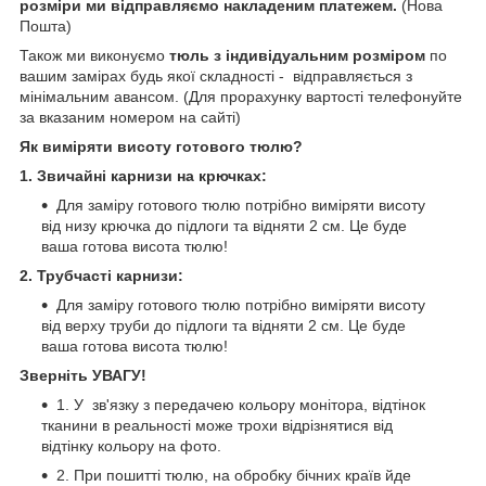
розміри ми відправляємо накладеним платежем.
(Нова
Пошта)
Також ми виконуємо
тюль з індивідуальним розміром
по
вашим замірах будь якої складності -
відправляється з
мінімальним авансом. (Для прорахунку вартості телефонуйте
за вказаним номером на сайті)
Як виміряти висоту готового тюлю?
1. Звичайні карнизи на крючках:
Для заміру готового тюлю потрібно виміряти висоту
від низу крючка до підлоги та відняти 2 см. Це буде
ваша готова висота тюлю!
2. Трубчасті карнизи:
Для заміру готового тюлю потрібно виміряти висоту
від верху труби до підлоги та відняти 2 см. Це буде
ваша готова висота тюлю!
Зверніть УВАГУ!
1. У зв'язку з передачею кольору монітора, відтінок
тканини в реальності може трохи відрізнятися від
відтінку кольору на фото.
2. При пошитті тюлю, на обробку бічних країв йде