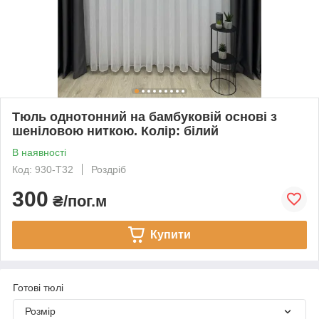
Тюль однотонний на бамбуковій основі з
шеніловою ниткою. Колір: білий
В наявності
Код: 930-Т32
Роздріб
300
₴/пог.м
Купити
Готові тюлі
Розмір