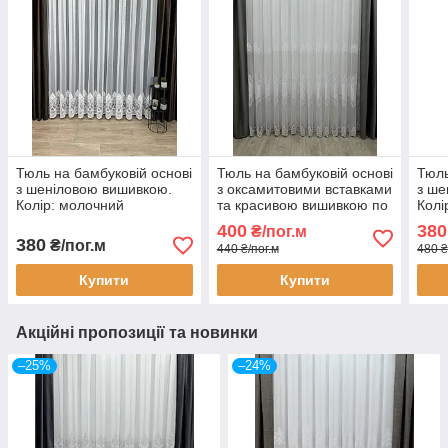
Тюль на бамбуковій основі
Тюль на бамбуковій основі
Тюль
з шеніловою вишивкою.
з оксамитовими вставками
з ше
Колір: молочний
та красивою вишивкою по
Колі
низу. Колір: білий
400
380
₴/пог.м
380
₴/пог.м
440 ₴/пог.м
480 ₴
Купити
Купити
Акційні пропозиції та новинки
–25%
–24%