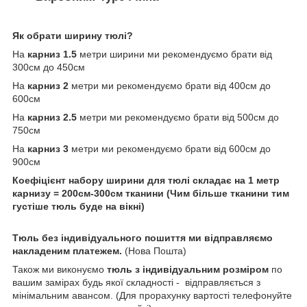
Як обрати ширину тюлі?
На
карниз 1.5
метри ширини ми рекомендуємо брати від
300см до 450см
На
карниз 2
метри ми рекомендуємо брати від 400см до
600см
На
карниз 2.5
метри ми рекомендуємо брати від 500см до
750см
На
карниз 3
метри ми рекомендуємо брати від 600см до
900см
Коефіцієнт набору ширини для тюлі складає на 1 метр
карнизу = 200см-300см тканини (Чим більше тканини тим
густіше тюль буде на вікні)
Тюль без індивідуального пошиття ми відправляємо
накладеним платежем.
(Нова Пошта)
Також ми виконуємо
тюль з індивідуальним розміром
по
вашим замірах будь якої складності -
відправляється з
мінімальним авансом. (Для прорахунку вартості телефонуйте