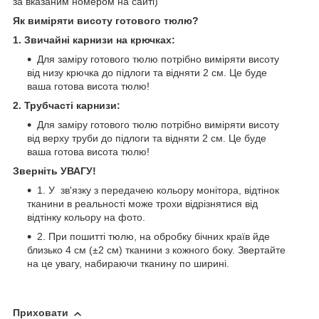
за вказаним номером на сайті)
Як виміряти висоту готового тюлю?
1. Звичайні карнизи на крючках:
Для заміру готового тюлю потрібно виміряти висоту
від низу крючка до підлоги та відняти 2 см. Це буде
ваша готова висота тюлю!
2. Трубчасті карнизи:
Для заміру готового тюлю потрібно виміряти висоту
від верху труби до підлоги та відняти 2 см. Це буде
ваша готова висота тюлю!
Зверніть УВАГУ!
1. У зв'язку з передачею кольору монітора, відтінок
тканини в реальності може трохи відрізнятися від
відтінку кольору на фото.
2. При пошитті тюлю, на обробку бічних країв йде
близько 4 см (±2 см) тканини з кожного боку. Звертайте
на це увагу, набираючи тканину по ширині.
Приховати