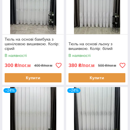
Тюль на основі бамбука з
шеніловою вишивкою. Колір:
Тюль на основі льону з
сірий
вишивкою. Колір: білий
В наявності
В наявності
300
380
₴/пог.м
₴/пог.м
400 ₴/пог.м
500 ₴/пог.м
Купити
Купити
–24%
–24%