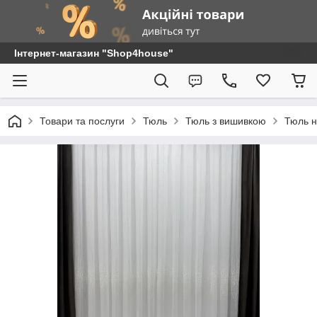
Інтернет-магазин "Shop4house"
Товари та послуги
Тюль
Тюль з вишивкою
Тюль н