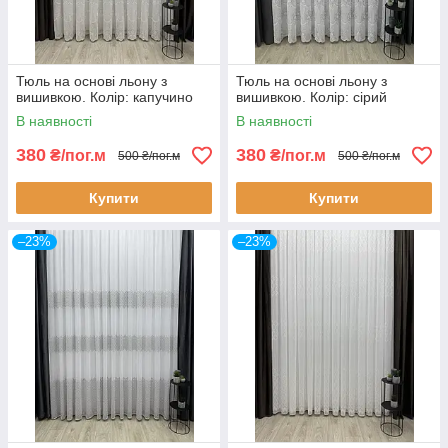
Тюль на основі льону з
Тюль на основі льону з
вишивкою. Колір: капучино
вишивкою. Колір: сірий
В наявності
В наявності
380
380
₴/пог.м
₴/пог.м
500 ₴/пог.м
500 ₴/пог.м
Купити
Купити
–23%
–23%