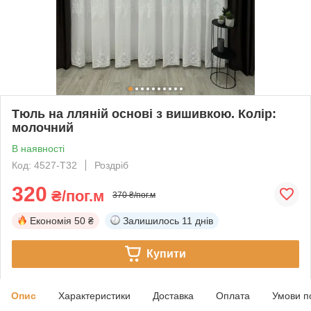
Тюль на лляній основі з вишивкою. Колір:
молочний
В наявності
Код: 4527-Т32
Роздріб
320
₴/пог.м
370 ₴/пог.м
Економія
50 ₴
Залишилось
11 днів
Купити
Опис
Характеристики
Доставка
Оплата
Умови п