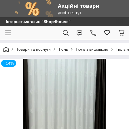
Інтернет-магазин "Shop4house"
Товари та послуги
Тюль
Тюль з вишивкою
Тюль н
–14%