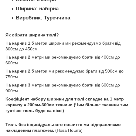
Ширина:
набірна
Виробник:
Туреччина
Як обрати ширину тюлі?
На
карниз 1.5
метри ширини ми рекомендуємо брати від
300см до 450см
На
карниз 2
метри ми рекомендуємо брати від 400см до
600см
На
карниз 2.5
метри ми рекомендуємо брати від 500см до
750см
На
карниз 3
метри ми рекомендуємо брати від 600см до
900см
Коефіцієнт набору ширини для тюлі складає на 1 метр
карнизу = 200см-300см тканини (Чим більше тканини тим
густіше тюль буде на вікні)
Тюль без індивідуального пошиття ми відправляємо
накладеним платежем.
(Нова Пошта)