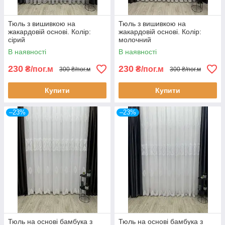
Тюль з вишивкою на
Тюль з вишивкою на
жакардовій основі. Колір:
жакардовій основі. Колір:
сірий
молочний
В наявності
В наявності
230
230
₴/пог.м
₴/пог.м
300 ₴/пог.м
300 ₴/пог.м
Купити
Купити
–23%
–23%
Тюль на основі бамбука з
Тюль на основі бамбука з