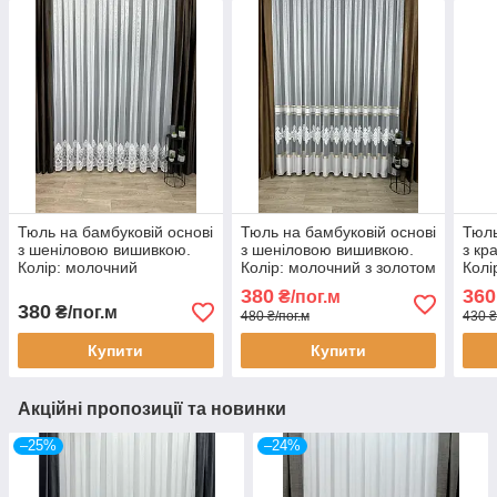
Тюль на бамбуковій основі
Тюль на бамбуковій основі
Тюль
з шеніловою вишивкою.
з шеніловою вишивкою.
з кр
Колір: молочний
Колір: молочний з золотом
Колі
380
360
₴/пог.м
380
₴/пог.м
480 ₴/пог.м
430 ₴
Купити
Купити
Акційні пропозиції та новинки
–25%
–24%