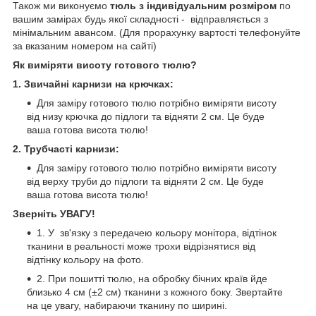
Також ми виконуємо
тюль з індивідуальним розміром
по
вашим замірах будь якої складності -
відправляється з
мінімальним авансом. (Для прорахунку вартості телефонуйте
за вказаним номером на сайті)
Як виміряти висоту готового тюлю?
1. Звичайні карнизи на крючках:
Для заміру готового тюлю потрібно виміряти висоту
від низу крючка до підлоги та відняти 2 см. Це буде
ваша готова висота тюлю!
2. Трубчасті карнизи:
Для заміру готового тюлю потрібно виміряти висоту
від верху труби до підлоги та відняти 2 см. Це буде
ваша готова висота тюлю!
Зверніть УВАГУ!
1. У зв'язку з передачею кольору монітора, відтінок
тканини в реальності може трохи відрізнятися від
відтінку кольору на фото.
2. При пошитті тюлю, на обробку бічних країв йде
близько 4 см (±2 см) тканини з кожного боку. Звертайте
на це увагу, набираючи тканину по ширині.