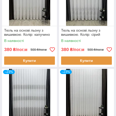
Тюль на основі льону з
Тюль на основі льону з
вишивкою. Колір: капучино
вишивкою. Колір: сірий
В наявності
В наявності
380
380
₴/пог.м
₴/пог.м
500 ₴/пог.м
500 ₴/пог.м
Купити
Купити
–23%
–23%