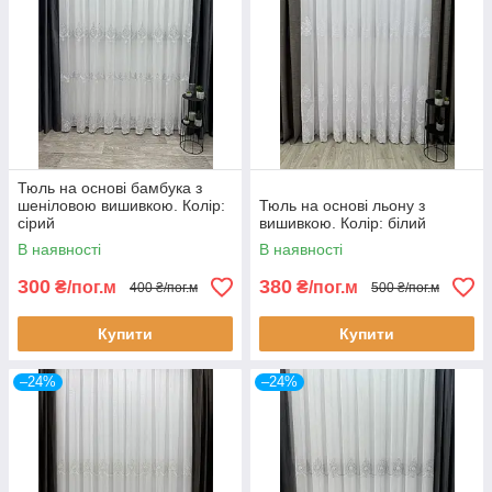
Тюль на основі бамбука з
шеніловою вишивкою. Колір:
Тюль на основі льону з
сірий
вишивкою. Колір: білий
В наявності
В наявності
300
380
₴/пог.м
₴/пог.м
400 ₴/пог.м
500 ₴/пог.м
Купити
Купити
–24%
–24%