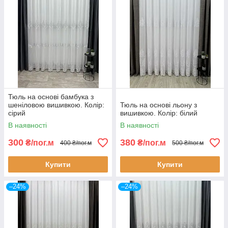
Тюль на основі бамбука з
шеніловою вишивкою. Колір:
Тюль на основі льону з
сірий
вишивкою. Колір: білий
В наявності
В наявності
300
380
₴/пог.м
₴/пог.м
400 ₴/пог.м
500 ₴/пог.м
Купити
Купити
–24%
–24%