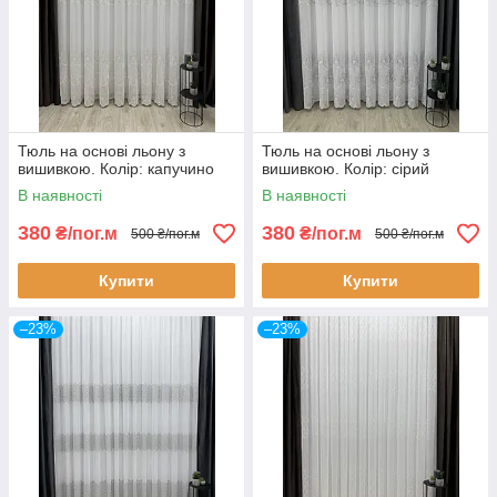
Тюль на основі льону з
Тюль на основі льону з
вишивкою. Колір: капучино
вишивкою. Колір: сірий
В наявності
В наявності
380
380
₴/пог.м
₴/пог.м
500 ₴/пог.м
500 ₴/пог.м
Купити
Купити
–23%
–23%