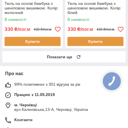
Тюль на основі бамбука з
Тюль на основі бамбука з
шеніловою вишивкою. Колір:
шеніловою вишивкою. Колір:
молочний
білий
В наявності
В наявності
330
330
₴/пог.м
₴/пог.м
430 ₴/пог.м
430 ₴/пог.м
Купити
Купити
Показати ще
Про нас
99% позитивних з 301 відгука за рік
Працює з 11.05.2019
м. Чернівці
вул.Калинівська,13-А, Чернівці, Україна
Контакти