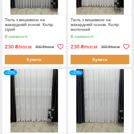
Тюль з вишивкою на
Тюль з вишивкою на
жакардовій основі. Колір:
жакардовій основі. Колір:
сірий
молочний
В наявності
В наявності
230
230
₴/пог.м
₴/пог.м
300 ₴/пог.м
300 ₴/пог.м
Купити
Купити
–23%
–23%