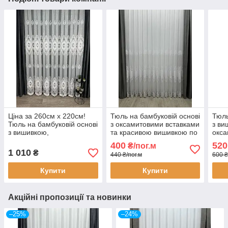
Ціна за 260см х 220см!
Тюль на бамбуковій основі
Тюль
Тюль на бамбуковій основі
з оксамитовими вставками
з ви
з вишивкою,
та красивою вишивкою по
окса
оксамитовими вставками
низу. Колір: білий
та к
400
520
₴/пог.м
та камінням. Колір: білий
моло
1 010
₴
440 ₴/пог.м
600 ₴
Купити
Купити
Акційні пропозиції та новинки
–25%
–24%