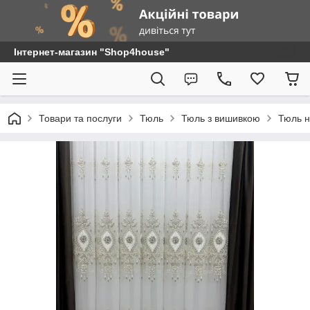
Інтернет-магазин "Shop4house"
Товари та послуги
Тюль
Тюль з вишивкою
Тюль н