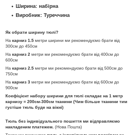
Ширина:
набірна
Виробник:
Туреччина
Як обрати ширину тюлі?
На
карниз 1.5
метри ширини ми рекомендуємо брати від
300см до 450см
На
карниз 2
метри ми рекомендуємо брати від 400см до
600см
На
карниз 2.5
метри ми рекомендуємо брати від 500см до
750см
На
карниз 3
метри ми рекомендуємо брати від 600см до
900см
Коефіцієнт набору ширини для тюлі складає на 1 метр
карнизу = 200см-300см тканини (Чим більше тканини тим
густіше тюль буде на вікні)
Тюль без індивідуального пошиття ми відправляємо
накладеним платежем.
(Нова Пошта)