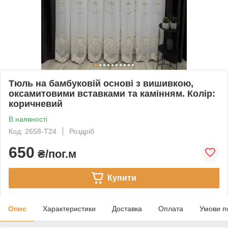
Тюль на бамбуковій основі з вишивкою,
оксамитовими вставками та камінням. Колір:
коричневий
В наявності
Код: 2658-Т24
Роздріб
650
₴/пог.м
Купити
Опис
Характеристики
Доставка
Оплата
Умови п