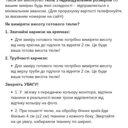
Також ми виконуємо
тюль з індивідуальним розміром
по
вашим замірах будь якої складності -
відправляється з
мінімальним авансом. (Для прорахунку вартості телефонуйте
за вказаним номером на сайті)
Як виміряти висоту готового тюлю?
1. Звичайні карнизи на крючках:
Для заміру готового тюлю потрібно виміряти висоту
від низу крючка до підлоги та відняти 2 см. Це буде
ваша готова висота тюлю!
2. Трубчасті карнизи:
Для заміру готового тюлю потрібно виміряти висоту
від верху труби до підлоги та відняти 2 см. Це буде
ваша готова висота тюлю!
Зверніть УВАГУ!
1. У зв'язку з передачею кольору монітора, відтінок
тканини в реальності може трохи відрізнятися від
відтінку кольору на фото.
2. При пошитті тюлю, на обробку бічних країв йде
близько 4 см (±2 см) тканини з кожного боку. Звертайте
на це увагу, набираючи тканину по ширині.