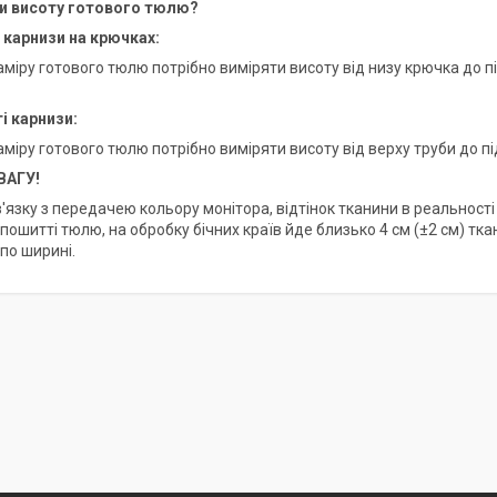
ти висоту готового тюлю?
і карнизи на крючках:
міру готового тюлю потрібно виміряти висоту від низу крючка до пі
ті карнизи:
міру готового тюлю потрібно виміряти висоту від верху труби до пі
ВАГУ!
в'язку з передачею кольору монітора, відтінок тканини в реальності
 пошитті тюлю, на обробку бічних країв йде близько 4 см (±2 см) тк
по ширині.