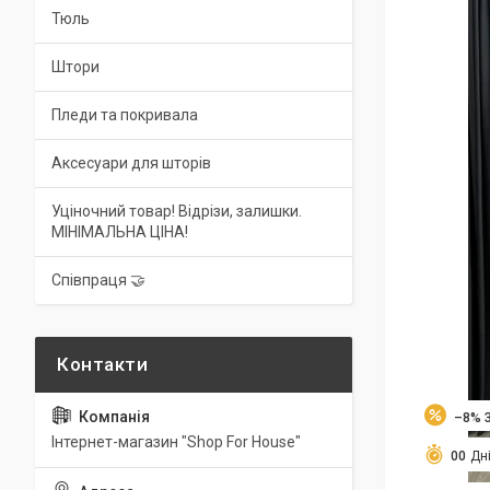
Тюль
Штори
Пледи та покривала
Аксесуари для шторів
Уціночний товар! Відрізи, залишки.
МІНІМАЛЬНА ЦІНА!
Співпраця 🤝
–8%
Інтернет-магазин "Shop For House"
0
0
Дн