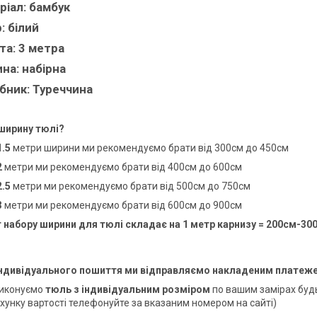
ріал:
бамбук
:
білий
та:
3 метра
на:
набірна
бник:
Туреччина
ширину тюлі?
1.5
метри ширини ми рекомендуємо брати від 300см до 450см
2
метри ми рекомендуємо брати від 400см до 600см
2.5
метри ми рекомендуємо брати від 500см до 750см
3
метри ми рекомендуємо брати від 600см до 900см
 набору ширини для тюлі складає на 1 метр карнизу = 200см-30
індивідуального пошиття ми відправляємо накладеним платеж
виконуємо
тюль з індивідуальним розміром
по вашим замірах будь
хунку вартості телефонуйте за вказаним номером на сайті)