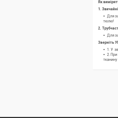
Як виміря
1. Звичайн
Для за
тюлю!
2. Трубчас
Для за
Зверніть У
1. У з
2. При
тканину 