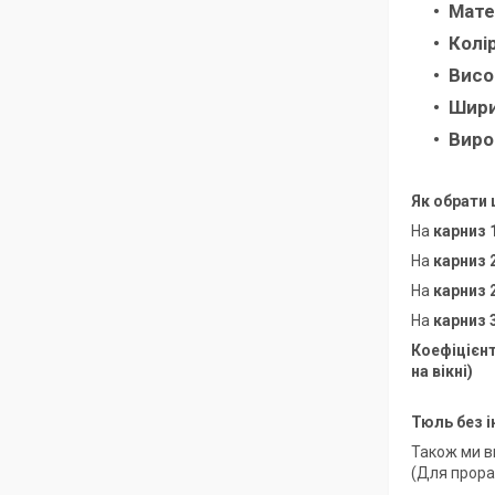
Мате
Колір
Висо
Шири
Виро
Як обрати 
На
карниз 
На
карниз 
На
карниз 
На
карниз 
Коефіцієнт
на вікні)
Тюль без 
Також ми 
(Для прора