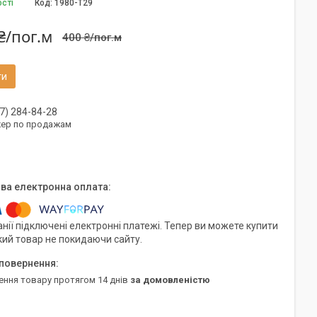
ості
Код:
1980-Т29
₴/пог.м
400 ₴/пог.м
ти
7) 284-84-28
ер по продажам
нії підключені електронні платежі. Тепер ви можете купити
кий товар не покидаючи сайту.
ення товару протягом 14 днів
за домовленістю