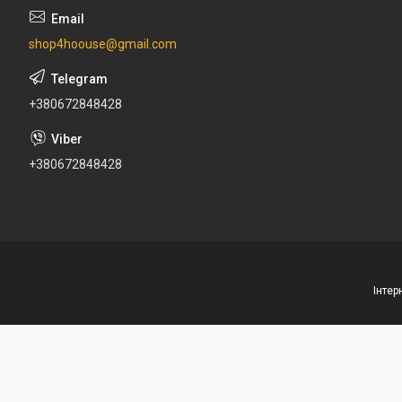
shop4hoouse@gmail.com
+380672848428
+380672848428