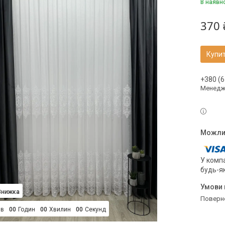
В наявн
370 
Купи
+380 (6
Менедж
У компа
будь-я
поверн
ів
0
0
Годин
0
0
Хвилин
0
0
Секунд