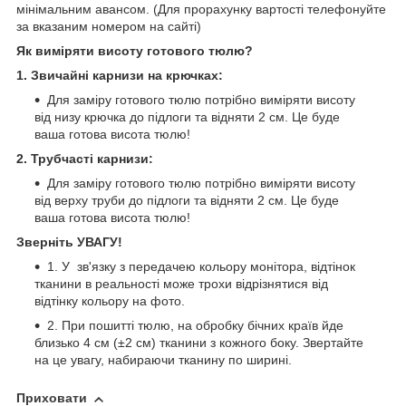
мінімальним авансом. (Для прорахунку вартості телефонуйте
за вказаним номером на сайті)
Як виміряти висоту готового тюлю?
1. Звичайні карнизи на крючках:
Для заміру готового тюлю потрібно виміряти висоту
від низу крючка до підлоги та відняти 2 см. Це буде
ваша готова висота тюлю!
2. Трубчасті карнизи:
Для заміру готового тюлю потрібно виміряти висоту
від верху труби до підлоги та відняти 2 см. Це буде
ваша готова висота тюлю!
Зверніть УВАГУ!
1. У зв'язку з передачею кольору монітора, відтінок
тканини в реальності може трохи відрізнятися від
відтінку кольору на фото.
2. При пошитті тюлю, на обробку бічних країв йде
близько 4 см (±2 см) тканини з кожного боку. Звертайте
на це увагу, набираючи тканину по ширині.
Приховати