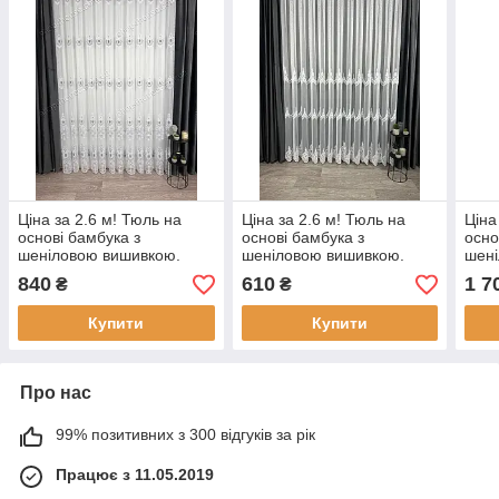
Ціна за 2.6 м! Тюль на
Ціна за 2.6 м! Тюль на
Ціна
основі бамбука з
основі бамбука з
осно
шеніловою вишивкою.
шеніловою вишивкою.
шені
Колір: Білий з сірим
Колір: Білий
Колі
840
610
1 7
₴
₴
Купити
Купити
Про нас
99% позитивних з 300 відгуків за рік
Працює з 11.05.2019