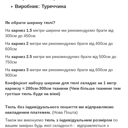
Виробник:
Туреччина
Як обрати ширину тюлі?
На
карниз 1.5
метри ширини ми рекомендуємо брати від
300см до 450см
На
карниз 2
метри ми рекомендуємо брати від 400см до
600см
На
карниз 2.5
метри ми рекомендуємо брати від 500см до
750см
На
карниз 3
метри ми рекомендуємо брати від 600см до
900см
Коефіцієнт набору ширини для тюлі складає на 1 метр
карнизу = 200см-300см тканини (Чим більше тканини тим
густіше тюль буде на вікні)
Тюль без індивідуального пошиття ми відправляємо
накладеним платежем.
(Нова Пошта)
Також ми виконуємо
тюль з індивідуальним розміром
по
вашим замірах будь якої складності -
відправляється з