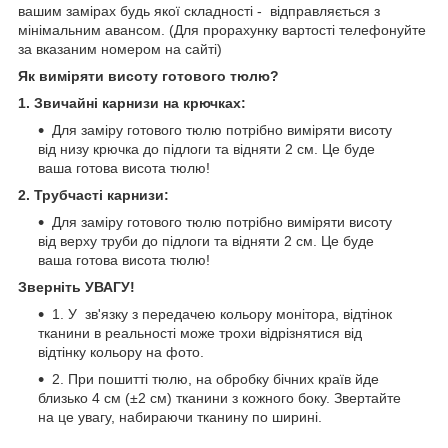
вашим замірах будь якої складності -
відправляється з
мінімальним авансом. (Для прорахунку вартості телефонуйте
за вказаним номером на сайті)
Як виміряти висоту готового тюлю?
1. Звичайні карнизи на крючках:
Для заміру готового тюлю потрібно виміряти висоту
від низу крючка до підлоги та відняти 2 см. Це буде
ваша готова висота тюлю!
2. Трубчасті карнизи:
Для заміру готового тюлю потрібно виміряти висоту
від верху труби до підлоги та відняти 2 см. Це буде
ваша готова висота тюлю!
Зверніть УВАГУ!
1. У зв'язку з передачею кольору монітора, відтінок
тканини в реальності може трохи відрізнятися від
відтінку кольору на фото.
2. При пошитті тюлю, на обробку бічних країв йде
близько 4 см (±2 см) тканини з кожного боку. Звертайте
на це увагу, набираючи тканину по ширині.