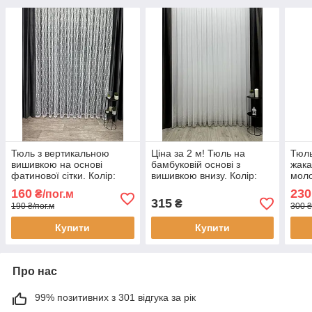
Тюль з вертикальною
Ціна за 2 м! Тюль на
Тюль
вишивкою на основі
бамбуковій основі з
жака
фатинової сітки. Колір:
вишивкою внизу. Колір:
мол
Білий
молочний
160
230
₴/пог.м
315
₴
190 ₴/пог.м
300 ₴
Купити
Купити
Про нас
99% позитивних з 301 відгука за рік