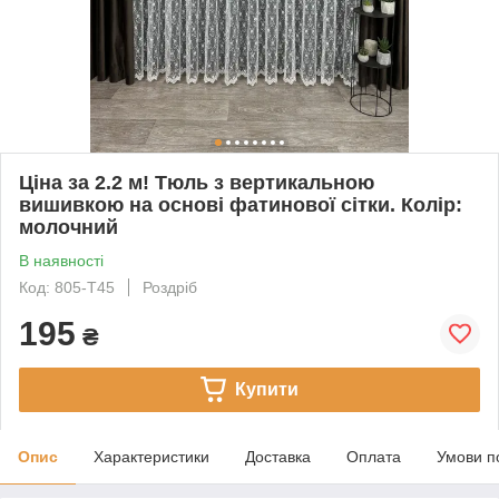
Ціна за 2.2 м! Тюль з вертикальною
вишивкою на основі фатинової сітки. Колір:
молочний
В наявності
Код: 805-Т45
Роздріб
195
₴
Купити
Опис
Характеристики
Доставка
Оплата
Умови п