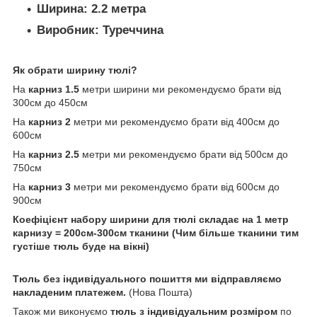
Ширина:
2.2 метра
Виробник:
Туреччина
Як обрати ширину тюлі?
На
карниз 1.5
метри ширини ми рекомендуємо брати від
300см до 450см
На
карниз 2
метри ми рекомендуємо брати від 400см до
600см
На
карниз 2.5
метри ми рекомендуємо брати від 500см до
750см
На
карниз 3
метри ми рекомендуємо брати від 600см до
900см
Коефіцієнт набору ширини для тюлі складає на 1 метр
карнизу = 200см-300см тканини (Чим більше тканини тим
густіше тюль буде на вікні)
Тюль без індивідуального пошиття ми відправляємо
накладеним платежем.
(Нова Пошта)
Також ми виконуємо
тюль з індивідуальним розміром
по