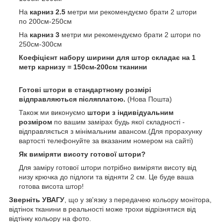
На
карниз 2.5
метри ми рекомендуємо брати 2 штори
по 200см-250см
На
карниз 3
метри ми рекомендуємо брати 2 штори по
250см-300см
Коефіцієнт набору ширини для штор складає на 1
метр карнизу = 150см-200см тканини
Готові штори в стандартному розмірі
відправляються післяплатою.
(Нова Пошта)
Також ми виконуємо
штори з індивідуальним
розміром
по вашим замірах будь якої складності -
відправляється з мінімальним авансом.(Для прорахунку
вартості телефонуйте за вказаним номером на сайті)
Як виміряти висоту готової штори?
Для заміру готової штори потрібно виміряти висоту від
низу крючка до підлоги та відняти 2 см. Це буде ваша
готова висота штор!
Зверніть УВАГУ
, що у зв'язку з передачею кольору монітора,
відтінок тканини в реальності може трохи відрізнятися від
відтінку кольору на фото.