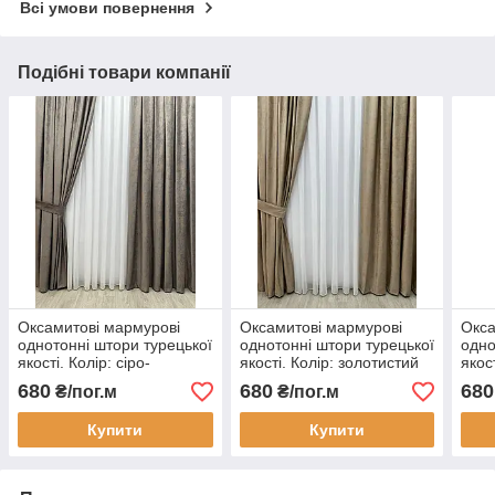
Всі умови повернення
Подібні товари компанії
Оксамитові мармурові
Оксамитові мармурові
Окса
однотонні штори турецької
однотонні штори турецької
одно
якості. Колір: сіро-
якості. Колір: золотистий
якос
коричневий
680
680
680
₴/пог.м
₴/пог.м
Купити
Купити