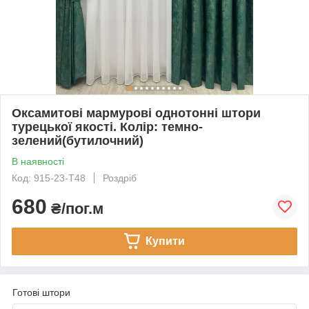
Оксамитові мармурові однотонні штори
турецької якості. Колір: темно-
зелений(бутилочний)
В наявності
Код: 915-23-Т48
Роздріб
680
₴/пог.м
Купити
Готові штори