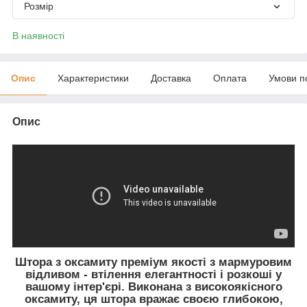
Розмір
В наявності
Опис
Характеристики
Доставка
Оплата
Умови п
Опис
Штора з оксамиту преміум якості з мармуровим
відливом - втілення елегантності і розкоші у
вашому інтер'єрі. Виконана з високоякісного
оксамиту, ця штора вражає своєю глибокою,