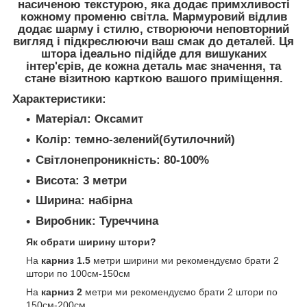
насиченою текстурою, яка додає примхливості
кожному променю світла. Мармуровий відлив
додає шарму і стилю, створюючи неповторний
вигляд і підкреслюючи ваш смак до деталей. Ця
штора ідеально підійде для вишуканих
інтер'єрів, де кожна деталь має значення, та
стане візитною карткою вашого приміщення.
Характеристики:
Матеріал:
Оксамит
Колір:
темно-зелений(бутилочний)
Світлонепроникність
: 80-100%
Висота:
3 метри
Ширина:
набірна
Виробник:
Туреччина
Як обрати ширину штори?
На
карниз 1.5
метри ширини ми рекомендуємо брати 2
штори по 100см-150см
На
карниз 2
метри ми рекомендуємо брати 2 штори по
150см-200см