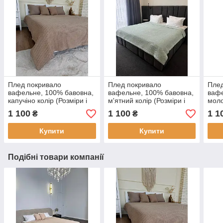
Плед покривало
Плед покривало
Плед
вафельне, 100% бавовна,
вафельне, 100% бавовна,
вафе
капучіно колір (Розміри і
м'ятний колір (Розміри і
моло
кольори в асортименті)
кольори в асортименті)
коль
1 100
1 100
1 1
₴
₴
Купити
Купити
Подібні товари компанії