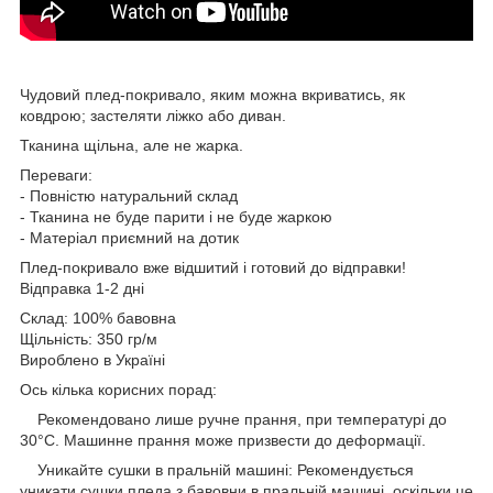
Чудовий плед-покривало, яким можна вкриватись, як
ковдрою; застеляти ліжко або диван.
Тканина щільна, але не жарка.
Переваги:
- Повністю натуральний склад
- Тканина не буде парити і не буде жаркою
- Матеріал приємний на дотик
Плед-покривало вже відшитий і готовий до відправки!
Відправка 1-2 дні
Склад: 100% бавовна
Щільність: 350 гр/м
Вироблено в Україні
Ось кілька корисних порад:
Рекомендовано лише ручне прання, при температурі до
30°C. Машинне прання може призвести до деформації.
Уникайте сушки в пральній машині: Рекомендується
уникати сушки пледа з бавовни в пральній машині, оскільки це