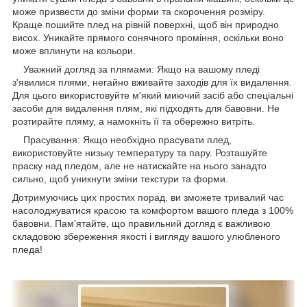
може призвести до зміни форми та скорочення розміру.
Краще пошийте плед на рівній поверхні, щоб він природно
висох. Уникайте прямого сонячного проміння, оскільки воно
може вплинути на кольори.
Уважний догляд за плямами: Якщо на вашому пледі
з'явилися плями, негайно вживайте заходів для їх видалення.
Для цього використовуйте м'який миючий засіб або спеціальні
засоби для видалення плям, які підходять для бавовни. Не
розтирайте пляму, а намокніть її та обережно витріть.
Прасування: Якщо необхідно прасувати плед,
використовуйте низьку температуру та пару. Розташуйте
праску над пледом, але не натискайте на нього занадто
сильно, щоб уникнути зміни текстури та форми.
Дотримуючись цих простих порад, ви зможете тривалий час
насолоджуватися красою та комфортом вашого пледа з 100%
бавовни. Пам'ятайте, що правильний догляд є важливою
складовою збереження якості і вигляду вашого улюбленого
пледа!