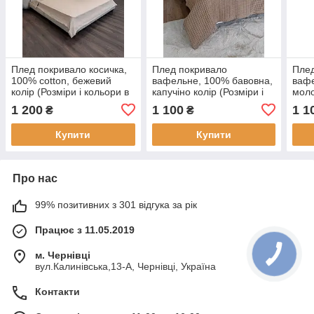
Плед покривало косичка,
Плед покривало
Плед
100% cotton, бежевий
вафельне, 100% бавовна,
вафе
колір (Розміри і кольори в
капучіно колір (Розміри і
моло
асортименті)
кольори в асортименті)
коль
1 200
1 100
1 1
₴
₴
Купити
Купити
Про нас
99% позитивних з 301 відгука за рік
Працює з 11.05.2019
м. Чернівці
вул.Калинівська,13-А, Чернівці, Україна
Контакти