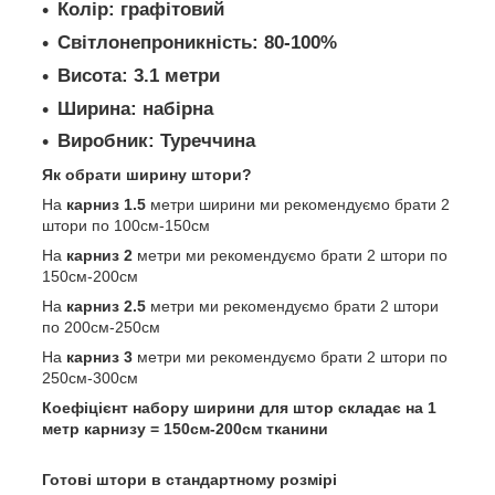
Колір:
графітовий
Світлонепроникність
: 80-100%
Висота:
3.1 метри
Ширина:
набірна
Виробник:
Туреччина
Як обрати ширину штори?
На
карниз 1.5
метри ширини ми рекомендуємо брати 2
штори по 100см-150см
На
карниз 2
метри ми рекомендуємо брати 2 штори по
150см-200см
На
карниз 2.5
метри ми рекомендуємо брати 2 штори
по 200см-250см
На
карниз 3
метри ми рекомендуємо брати 2 штори по
250см-300см
Коефіцієнт набору ширини для штор складає на 1
метр карнизу = 150см-200см тканини
Готові штори в стандартному розмірі