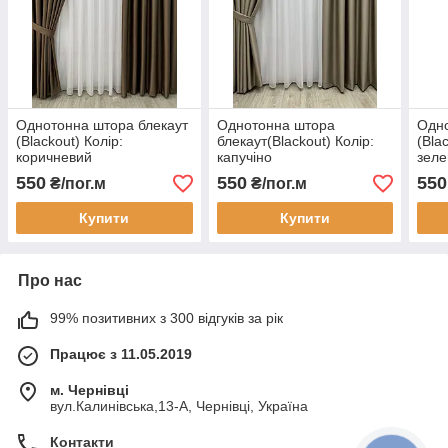
Однотонна штора блекаут
Однотонна штора
Одно
(Blackout) Колір:
блекаут(Blackout) Колір:
(Bla
коричневий
капучіно
зеле
550
550
550
₴/пог.м
₴/пог.м
Купити
Купити
Про нас
99% позитивних з 300 відгуків за рік
Працює з 11.05.2019
м. Чернівці
вул.Калинівська,13-А, Чернівці, Україна
Контакти