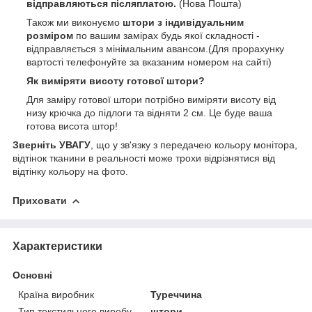
відправляються післяплатою.
(Нова Пошта)
Також ми виконуємо
штори з індивідуальним
розміром
по вашим замірах будь якої складності -
відправляється з мінімальним авансом.(Для прорахунку
вартості телефонуйте за вказаним номером на сайті)
Як виміряти висоту готової штори?
Для заміру готової штори потрібно виміряти висоту від
низу крючка до підлоги та відняти 2 см. Це буде ваша
готова висота штор!
Зверніть УВАГУ
, що у зв'язку з передачею кольору монітора,
відтінок тканини в реальності може трохи відрізнятися від
відтінку кольору на фото.
Приховати
Характеристики
Основні
Країна виробник
Туреччина
Тип текстильного виробу
штори