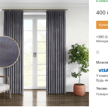
В наявн
400 
Купи
+380 (6
Менедж
У компа
будь-я
поверн