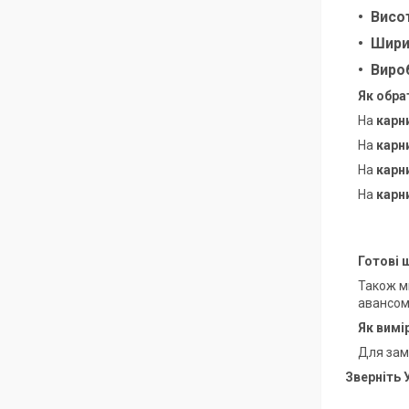
Висо
Шири
Виро
Як обра
На
карни
На
карн
На
карни
На
карн
Готові 
Також м
авансом
Як вимі
Для замі
Зверніть 