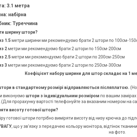
та:
3.1 метра
на:
набірна
бник:
Туреччина
ти ширину штори?
з 1.5
метри ширини ми рекомендуємо брати 2 штори по 100см-150
из 2
метри ми рекомендуємо брати 2 штори по 150см-200см
з 2.5
метри ми рекомендуємо брати 2 штори по 200см-250см
из 3
метри ми рекомендуємо брати 2 штори по 250см-300см
Коефіцієнт набору ширини для штор складає на 1 ме
штори в стандартному розмірі відправляються післяплатою.
(Но
и виконуємо
штори з індивідуальним розміром
по вашим замірах 
.(Для прорахунку вартості телефонуйте за вказаним номером на са
ряти висоту готової штори?
ру готової штори потрібно виміряти висоту від низу крючка до підл
УВАГУ
, що у зв'язку з передачею кольору монітора, відтінок тканин
на фото.