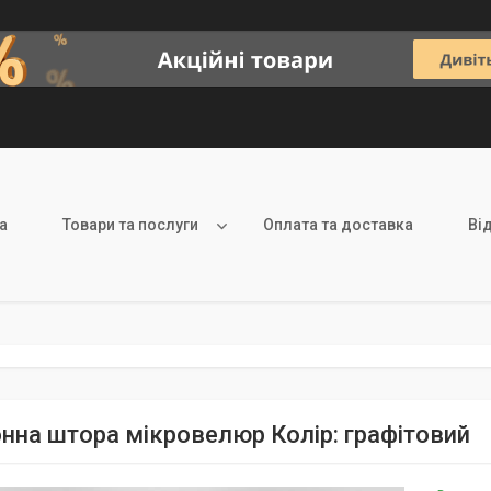
а
Товари та послуги
Оплата та доставка
Ві
нна штора мікровелюр Колір: графітовий