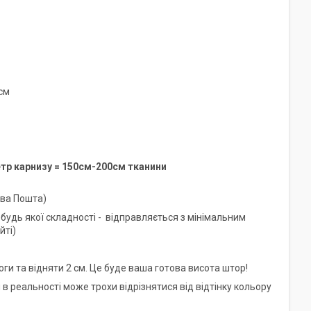
см
тр карнизу = 150см-200см тканини
ва Пошта)
будь якої складності -
відправляється з мінімальним
йті)
оги та відняти 2 см. Це буде ваша готова висота штор!
и в реальності може трохи відрізнятися від відтінку кольору