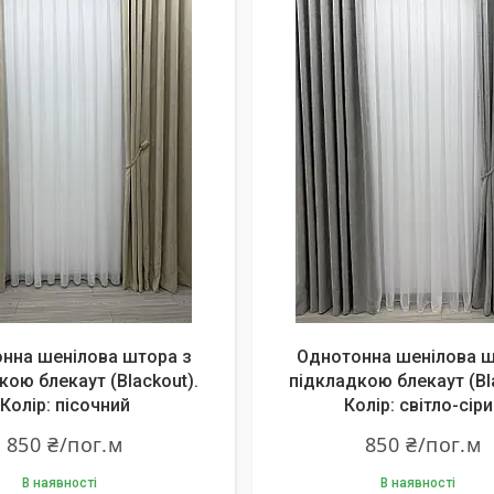
нна шенілова штора з
Однотонна шенілова ш
кою блекаут (Blackout).
підкладкою блекаут (Bl
Колір: пісочний
Колір: світло-сіри
850 ₴/пог.м
850 ₴/пог.м
В наявності
В наявності