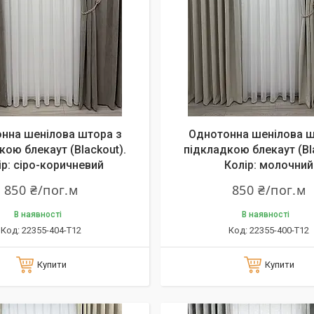
нна шенілова штора з
Однотонна шенілова ш
кою блекаут (Blackout).
підкладкою блекаут (Bl
ір: сіро-коричневий
Колір: молочний
850 ₴/пог.м
850 ₴/пог.м
В наявності
В наявності
22355-404-T12
22355-400-T12
Купити
Купити