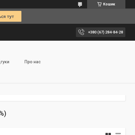
Кошик
+380 (67) 284-84-28
дгуки
Про нас
%)