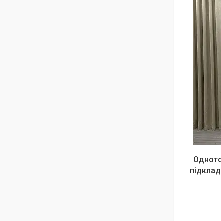
Одното
підклад