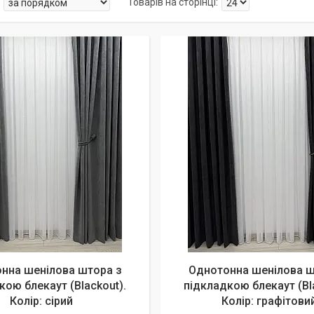
нна шенілова штора з
Однотонна шенілова ш
кою блекаут (Blackout).
підкладкою блекаут (Bl
Колір: сірий
Колір: графітови