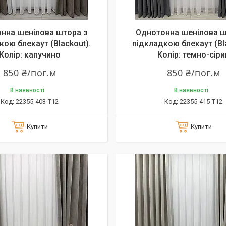
нна шенілова штора з
Однотонна шенілова ш
кою блекаут (Blackout).
підкладкою блекаут (Bl
Колір: капучино
Колір: темно-сіри
850 ₴/пог.м
850 ₴/пог.м
В наявності
В наявності
22355-403-T12
22355-415-T12
Купити
Купити