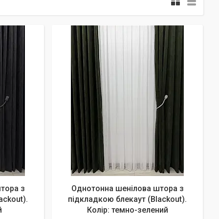
тора з
Однотонна шенілова штора з
ackout).
підкладкою блекаут (Blackout).
й
Колір: темно-зелений