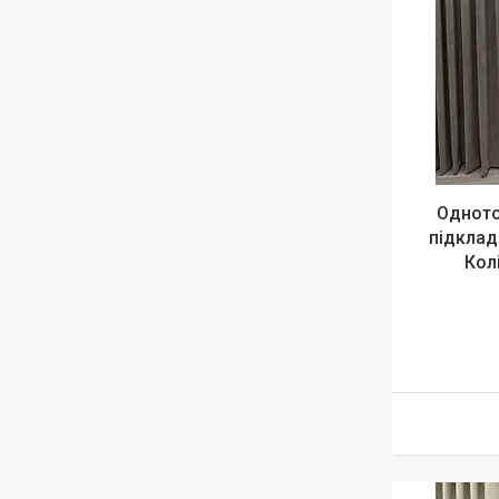
Одното
підклад
Кол