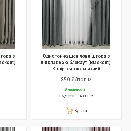
тора з
Однотонна шенілова штора з
ackout).
підкладкою блекаут (Blackout).
Колір: світло-м'ятний
850 ₴/пог.м
В наявності
22355-408-T12
Купити