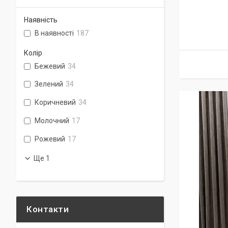
Наявність
В наявності
187
Колір
Бежевий
34
Зелений
34
Коричневий
34
Молочний
17
Рожевий
17
Ще 1