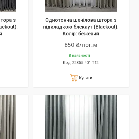
тора з
Однотонна шенілова штора з
ackout).
підкладкою блекаут (Blackout).
й
Колір: бежевий
850 ₴/пог.м
В наявності
22355-401-T12
Купити