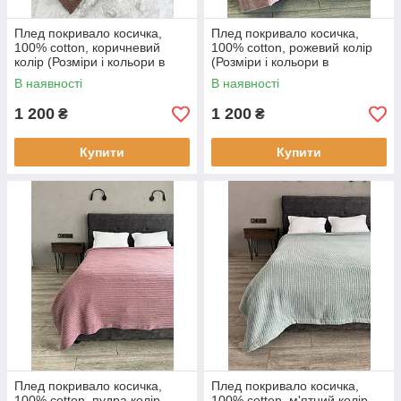
Плед покривало косичка,
Плед покривало косичка,
100% cotton, коричневий
100% cotton, рожевий колір
колір (Розміри і кольори в
(Розміри і кольори в
асортименті)
асортименті)
В наявності
В наявності
1 200
1 200
₴
₴
Купити
Купити
Плед покривало косичка,
Плед покривало косичка,
100% cotton, пудра колір
100% cotton, м'ятний колір