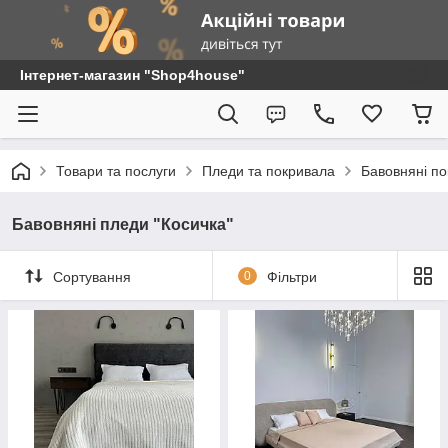
Інтернет-магазин "Shop4house"
Товари та послуги
Пледи та покривала
Бавовняні п
Бавовняні пледи "Косичка"
Сортування
0
Фільтри